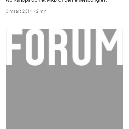
workshops op het MKB Ondernemerscongres.
6 maart 2014 - 2 min.