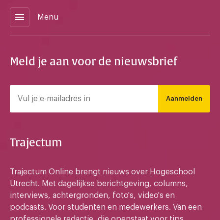
menu
Menu
Meld je aan voor de nieuwsbrief
Aanmelden
Trajectum
Trajectum Online brengt nieuws over Hogeschool
Utrecht. Met dagelijkse berichtgeving, columns,
interviews, achtergronden, foto's, video's en
podcasts. Voor studenten en medewerkers. Van een
professionele redactie, die openstaat voor tips,