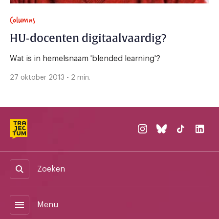
Columns
HU-docenten digitaalvaardig?
Wat is in hemelsnaam 'blended learning'?
27 oktober 2013 - 2 min.
Zoeken
menu
Menu