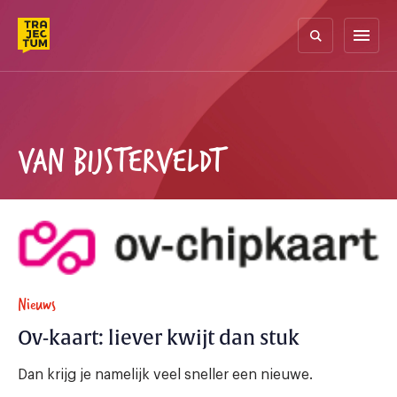
Skip
to
menu
content
VAN BIJSTERVELDT
Nieuws
Ov-kaart: liever kwijt dan stuk
Dan krijg je namelijk veel sneller een nieuwe.