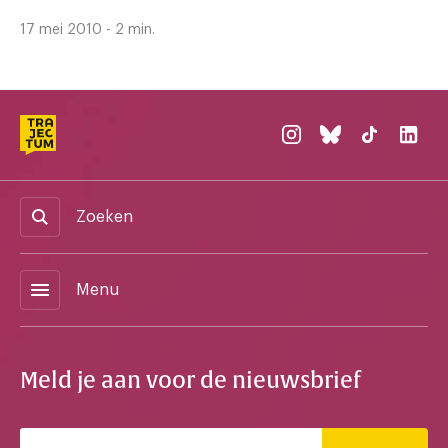
17 mei 2010 - 2 min.
Zoeken
menu
Menu
Meld je aan voor de nieuwsbrief