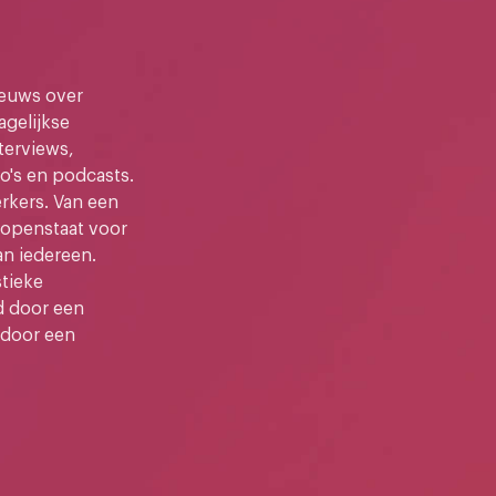
ieuws over
gelijkse
terviews,
o's en podcasts.
kers. Van een
e openstaat voor
an iedereen.
stieke
d door een
 door een