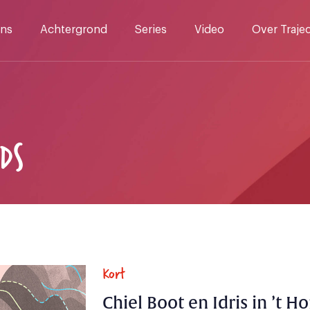
ns
Achtergrond
Series
Video
Over Traje
DS
Kort
Chiel Boot en Idris in ’t H