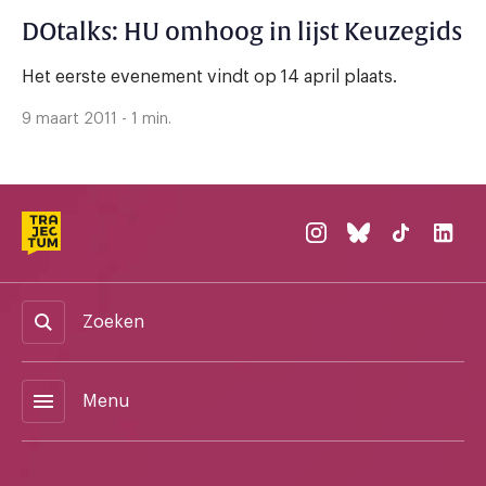
DOtalks: HU omhoog in lijst Keuzegids
Het eerste evenement vindt op 14 april plaats.
9 maart 2011 - 1 min.
Zoeken
menu
Menu