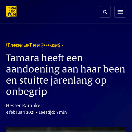
Skip
to
menu
content
STUDEREN MET EEN BEPERKING
Tamara heeft een
aandoening aan haar been
en stuitte jarenlang op
onbegrip
Hester Ramaker
4 februari 2021 • Leestijd: 5 min