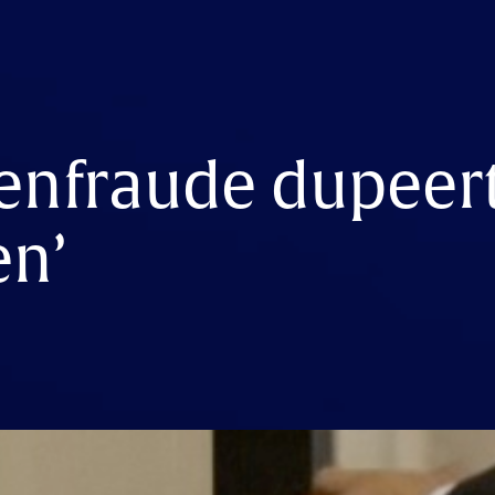
enfraude dupeer
en’