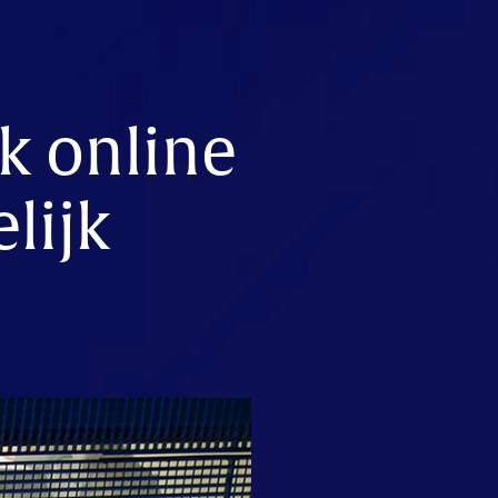
k online
lijk