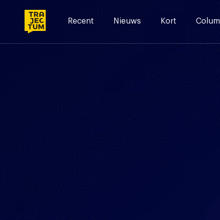
Skip
to
Recent
Nieuws
Kort
Colum
content