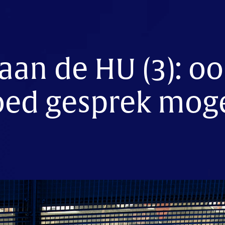
aan de HU (3): oo
oed gesprek moge