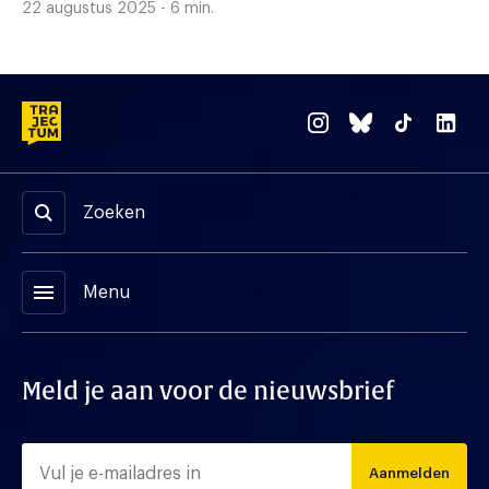
22 augustus 2025 - 6 min.
Zoeken
menu
Menu
Meld je aan voor de nieuwsbrief
Aanmelden