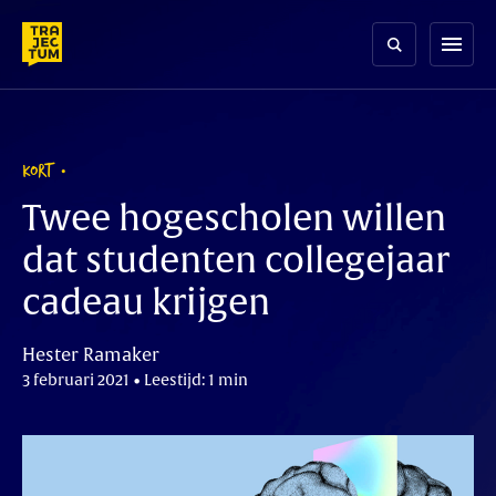
Skip
to
menu
content
KORT
Twee hogescholen willen
dat studenten collegejaar
cadeau krijgen
Hester Ramaker
3 februari 2021 • Leestijd: 1 min