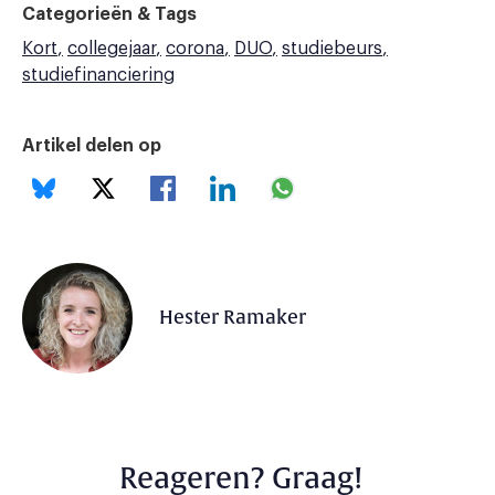
Categorieën & Tags
Kort
collegejaar
corona
DUO
studiebeurs
studiefinanciering
Artikel delen op
Hester Ramaker
Reageren? Graag!