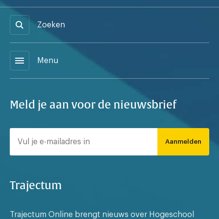
Zoeken
menu
Menu
Meld je aan voor de nieuwsbrief
Aanmelden
Trajectum
Trajectum Online brengt nieuws over Hogeschool