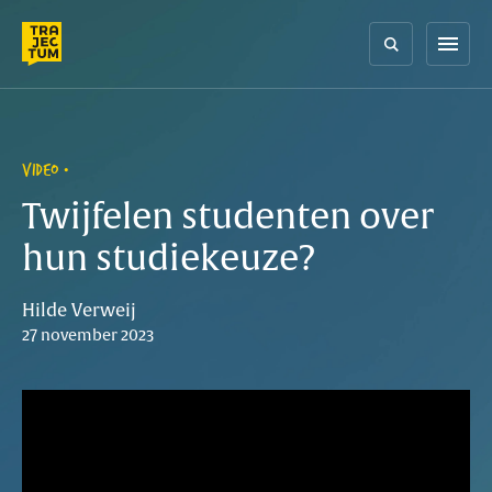
Skip
to
menu
content
VIDEO
Twijfelen studenten over
hun studiekeuze?
Hilde Verweij
27 november 2023