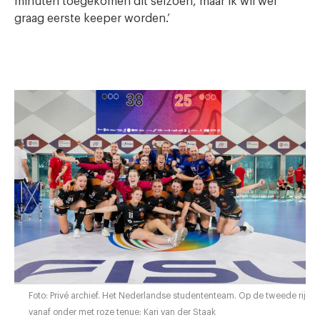
minuten toegekomen dit seizoen, maar ik wil wel
graag eerste keeper worden.’
Foto: Privé archief. Het Nederlandse studententeam. Op de tweede rij
vanaf onder met roze tenue: Kari van der Staak