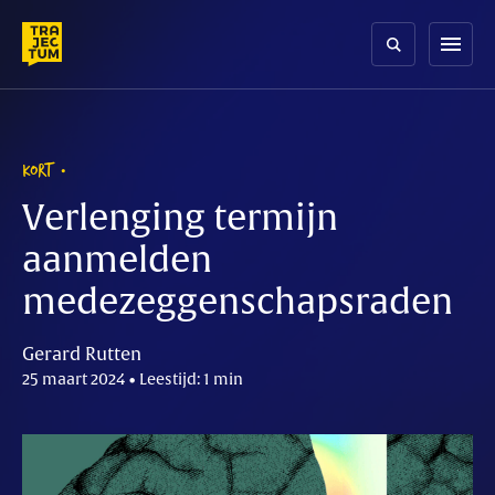
Skip
to
menu
content
KORT
Verlenging termijn
aanmelden
medezeggenschapsraden
Gerard Rutten
25 maart 2024 • Leestijd: 1 min