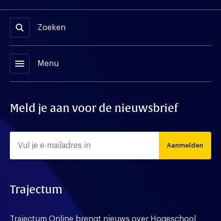
Zoeken
menu
Menu
Meld je aan voor de nieuwsbrief
Aanmelden
Trajectum
Trajectum Online brengt nieuws over Hogeschool