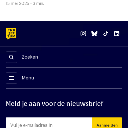
15 mei 2025 - 3 min.
Zoeken
menu
Menu
Meld je aan voor de nieuwsbrief
Aanmelden