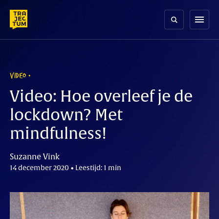
Skip
to
menu
content
VIDEO
Video: Hoe overleef je de
lockdown? Met
mindfulness!
Suzanne Vink
14 december 2020 • Leestijd: 1 min