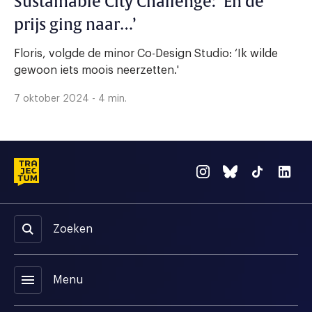
Sustainable City Challenge: ‘En de
prijs ging naar…’
Floris, volgde de minor Co-Design Studio: ‘Ik wilde
gewoon iets moois neerzetten.'
7 oktober 2024 - 4 min.
Zoeken
menu
Menu