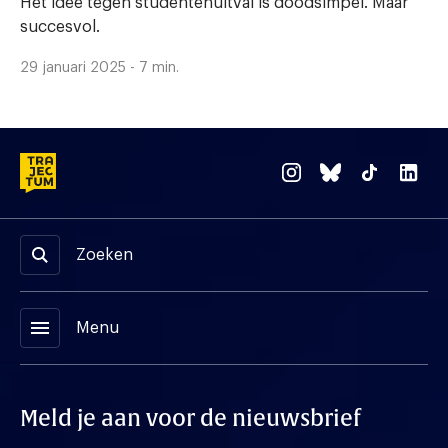
Het idee tegen studentenuitval is doodsimpel. Maar
succesvol.
29 januari 2025 - 7 min.
Zoeken
menu
Menu
Meld je aan voor de nieuwsbrief