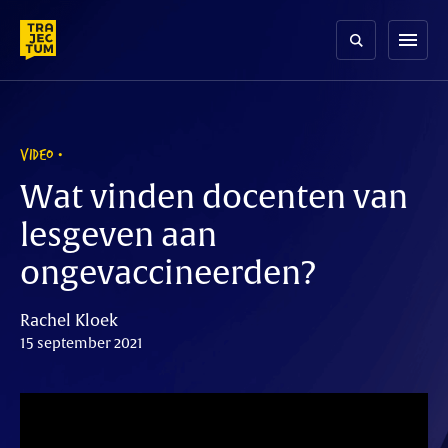
Skip
to
menu
content
VIDEO
Wat vinden docenten van
lesgeven aan
ongevaccineerden?
Rachel Kloek
15 september 2021