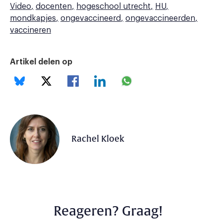
Video
docenten
hogeschool utrecht
HU
mondkapjes
ongevaccineerd
ongevaccineerden
vaccineren
Artikel delen op
Rachel Kloek
Reageren? Graag!