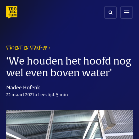
Skip
to
menu
content
STUDENT EN START-UP
‘We houden het hoofd nog
wel even boven water’
Madée Hofenk
22 maart 2021 • Leestijd: 5 min