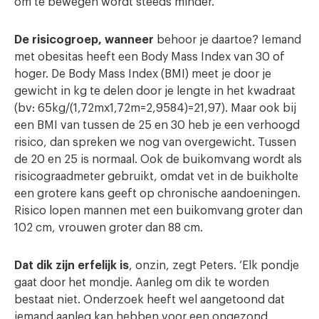
om te bewegen wordt steeds minder.’
De risicogroep, wanneer
behoor je daartoe? Iemand
met obesitas heeft een Body Mass Index van 30 of
hoger. De Body Mass Index (BMI) meet je door je
gewicht in kg te delen door je lengte in het kwadraat
(bv: 65kg/(1,72mx1,72m=2,9584)=21,97). Maar ook bij
een BMI van tussen de 25 en 30 heb je een verhoogd
risico, dan spreken we nog van overgewicht. Tussen
de 20 en 25 is normaal. Ook de buikomvang wordt als
risicograadmeter gebruikt, omdat vet in de buikholte
een grotere kans geeft op chronische aandoeningen.
Risico lopen mannen met een buikomvang groter dan
102 cm, vrouwen groter dan 88 cm.
Dat dik zijn erfelijk is
, onzin, zegt Peters. ‘Elk pondje
gaat door het mondje. Aanleg om dik te worden
bestaat niet. Onderzoek heeft wel aangetoond dat
iemand aanleg kan hebben voor een ongezond