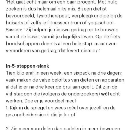
‘Het gaat echt maar om een paar procent.’ Met hulp
zoeken is dus helemaal niks mis. Bij een diëtist
bijvoorbeeld, fysiotherapeut, verpleegkundige bij de
huisarts of zelfs je fitnesscentrum of yogaschool.
Sassen: ‘ Zij helpen je nieuwe gedrag op te bouwen
vanuit de basis, vanuit je dagelijks leven. Op de fiets
boodschappen doen is al een hele stap. maar even
veranderen van gedrag, dat levert niets op.’
In-5-stappen-slank
Tien kilo eraf in een week, een sixpack na drie dagen;
vaak maken de valse beloftes van diëten en apparaten
al dat je er na drie keer de brui aan geeft. Dit zijn de
vijf stappen die (volgens de onderzoekers)
wél
echt
werken. Doe er je voordeel mee!
1. Kijk in de spiegel en wees reëel over jezelf en de
gezondheidsrisico’s die je loopt.
2. Zie meer voordelen dan nadelen in meer bewegen