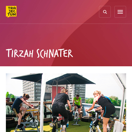
Skip
to
menu
content
TIRZAH SCHNATER