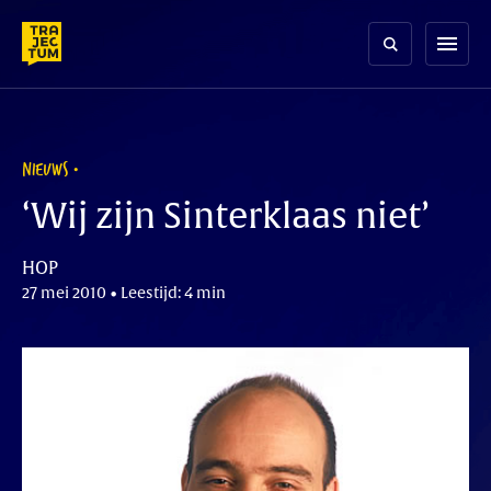
Skip
to
menu
content
NIEUWS
‘Wij zijn Sinterklaas niet’
HOP
27 mei 2010 • Leestijd: 4 min