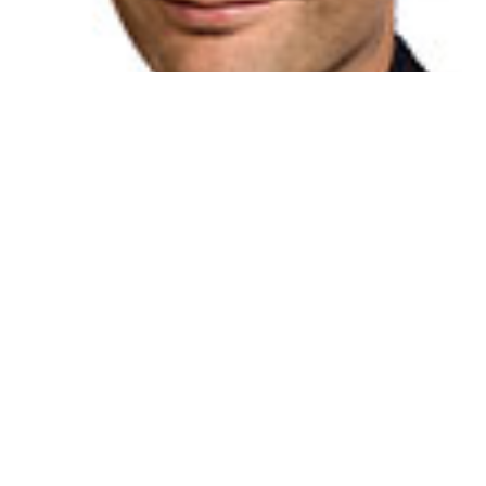
Nieuws
SP eist garanties voor deeltijders
Extra uitloopjaar of garantie dat ze hun
langstudeerboete terugkrijgen.
29 mei 2012 - 3 min.