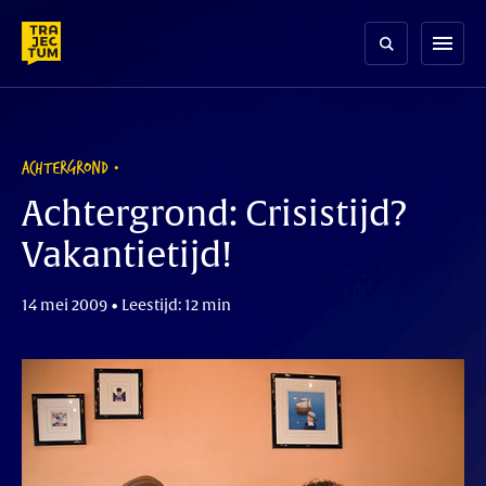
Skip
to
menu
content
ACHTERGROND
Achtergrond: Crisistijd?
Vakantietijd!
14 mei 2009 • Leestijd: 12 min