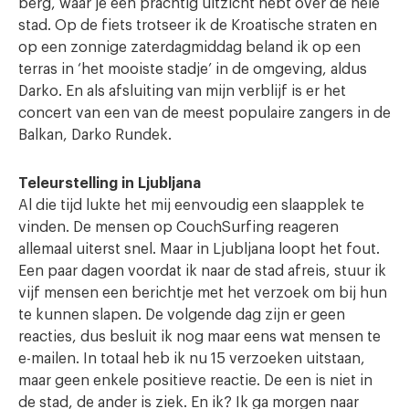
berg, waar je een prachtig uitzicht hebt over de hele
stad. Op de fiets trotseer ik de Kroatische straten en
op een zonnige zaterdagmiddag beland ik op een
terras in ‘het mooiste stadje’ in de omgeving, aldus
Darko. En als afsluiting van mijn verblijf is er het
concert van een van de meest populaire zangers in de
Balkan, Darko Rundek.
Teleurstelling in Ljubljana
Al die tijd lukte het mij eenvoudig een slaapplek te
vinden. De mensen op CouchSurfing reageren
allemaal uiterst snel. Maar in Ljubljana loopt het fout.
Een paar dagen voordat ik naar de stad afreis, stuur ik
vijf mensen een berichtje met het verzoek om bij hun
te kunnen slapen. De volgende dag zijn er geen
reacties, dus besluit ik nog maar eens wat mensen te
e-mailen. In totaal heb ik nu 15 verzoeken uitstaan,
maar geen enkele positieve reactie. De een is niet in
de stad, de ander is ziek. En ik? Ik ga morgen naar