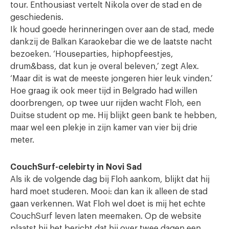
tour. Enthousiast vertelt Nikola over de stad en de
geschiedenis.
Ik houd goede herinneringen over aan de stad, mede
dankzij de Balkan Karaokebar die we de laatste nacht
bezoeken. ‘Houseparties, hiphopfeestjes,
drum&bass, dat kun je overal beleven,’ zegt Alex.
‘Maar dit is wat de meeste jongeren hier leuk vinden.’
Hoe graag ik ook meer tijd in Belgrado had willen
doorbrengen, op twee uur rijden wacht Floh, een
Duitse student op me. Hij blijkt geen bank te hebben,
maar wel een plekje in zijn kamer van vier bij drie
meter.
CouchSurf-celebirty in Novi Sad
Als ik de volgende dag bij Floh aankom, blijkt dat hij
hard moet studeren. Mooi: dan kan ik alleen de stad
gaan verkennen. Wat Floh wel doet is mij het echte
CouchSurf leven laten meemaken. Op de website
plaatst hij het bericht dat hij over twee dagen een