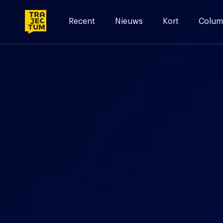
Skip
to
Recent
Nieuws
Kort
Colum
content