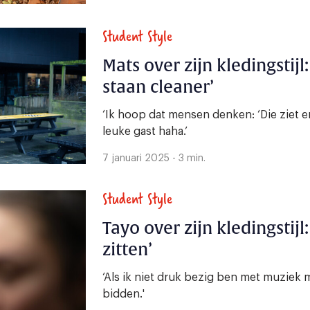
Student Style
Mats over zijn kledingstij
staan cleaner’
‘Ik hoop dat mensen denken: ‘Die ziet er
leuke gast haha.’
7 januari 2025 - 3 min.
Student Style
Tayo over zijn kledingstijl
zitten’
‘Als ik niet druk bezig ben met muziek 
bidden.'