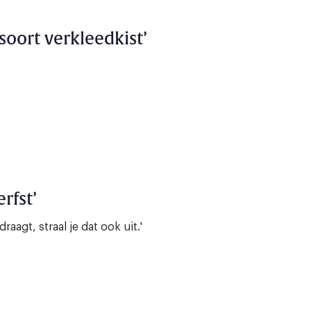
 soort verkleedkist’
erfst’
raagt, straal je dat ook uit.'