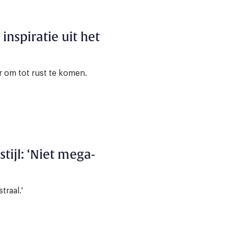
 inspiratie uit het
er om tot rust te komen.
tijl: ‘Niet mega-
traal.'