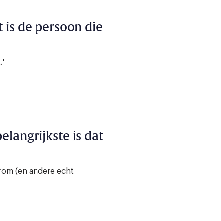
it is de persoon die
.'
 belangrijkste is dat
arom (en andere echt