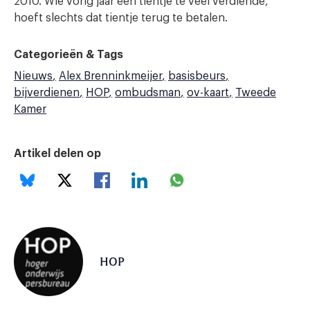
2010. Wie vorig jaar een tientje te veel verdiende,
hoeft slechts dat tientje terug te betalen.
Categorieën & Tags
Nieuws
Alex Brenninkmeijer
basisbeurs
bijverdienen
HOP
ombudsman
ov-kaart
Tweede
Kamer
Artikel delen op
HOP