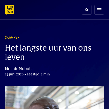
Skip
to
menu
content
COLUMNS
Het langste uur van ons
leven
Mochir Moboic
23 juni 2026 • Leestijd: 2 min