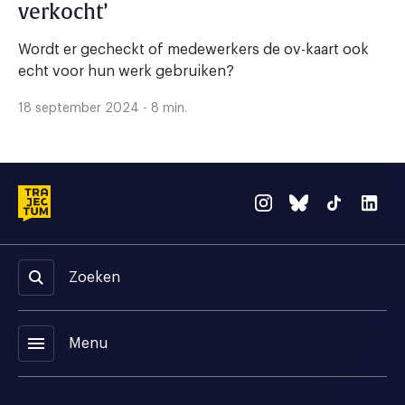
verkocht’
Wordt er gecheckt of medewerkers de ov-kaart ook
echt voor hun werk gebruiken?
18 september 2024 - 8 min.
Zoeken
menu
Menu