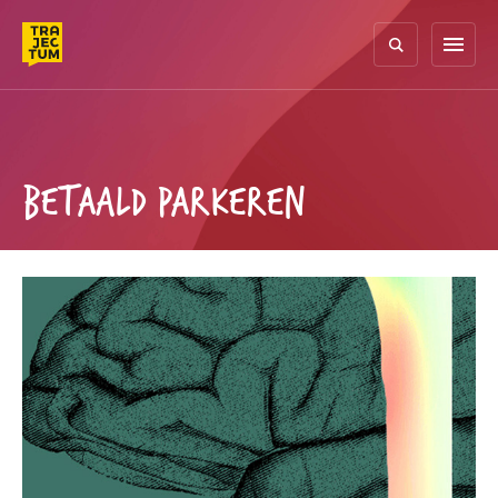
Skip
to
menu
content
BETAALD PARKEREN