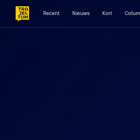
Skip
to
Recent
Nieuws
Kort
Colum
content