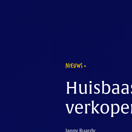
NIEUWS
Huisbaas
verkope
Janny Ruardy