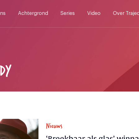
ns
Achtergrond
Series
Video
Over Traje
DY
Nieuws