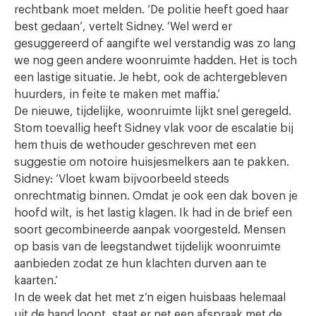
rechtbank moet melden. ‘De politie heeft goed haar
best gedaan’, vertelt Sidney. ‘Wel werd er
gesuggereerd of aangifte wel verstandig was zo lang
we nog geen andere woonruimte hadden. Het is toch
een lastige situatie. Je hebt, ook de achtergebleven
huurders, in feite te maken met maffia.’
De nieuwe, tijdelijke, woonruimte lijkt snel geregeld.
Stom toevallig heeft Sidney vlak voor de escalatie bij
hem thuis de wethouder geschreven met een
suggestie om notoire huisjesmelkers aan te pakken.
Sidney: ‘Vloet kwam bijvoorbeeld steeds
onrechtmatig binnen. Omdat je ook een dak boven je
hoofd wilt, is het lastig klagen. Ik had in de brief een
soort gecombineerde aanpak voorgesteld. Mensen
op basis van de leegstandwet tijdelijk woonruimte
aanbieden zodat ze hun klachten durven aan te
kaarten.’
In de week dat het met z’n eigen huisbaas helemaal
uit de hand loopt, staat er net een afspraak met de