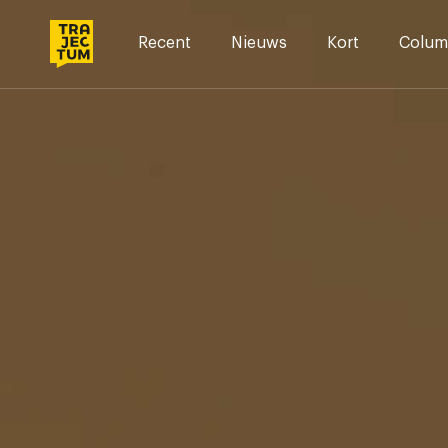
Skip
to
Recent
Nieuws
Kort
Colum
content