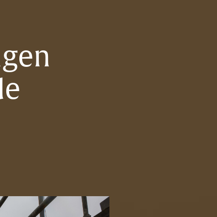
ngen
de