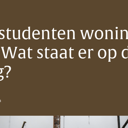
studenten woni
 Wat staat er op 
g?
n