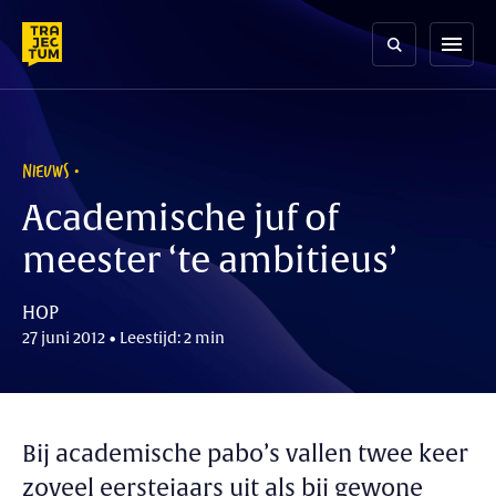
Skip
to
menu
content
NIEUWS
Academische juf of
meester ‘te ambitieus’
HOP
27 juni 2012 • Leestijd: 2 min
Bij academische pabo’s vallen twee keer
zoveel eerstejaars uit als bij gewone