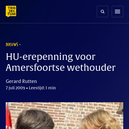
Skip
to
menu
content
NIEUWS
HU-erepenning voor
Amersfoortse wethouder
Gerard Rutten
7 juli 2009 • Leestijd: 1 min