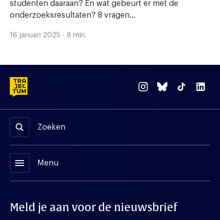
studenten daaraan? En wat gebeurt er met de
onderzoeksresultaten? 8 vragen...
16 januari 2025 - 8 min.
Zoeken
menu
Menu
Meld je aan voor de nieuwsbrief