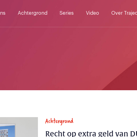
ns
Achtergrond
Series
Video
Over Traje
Achtergrond
Recht op extra geld van 