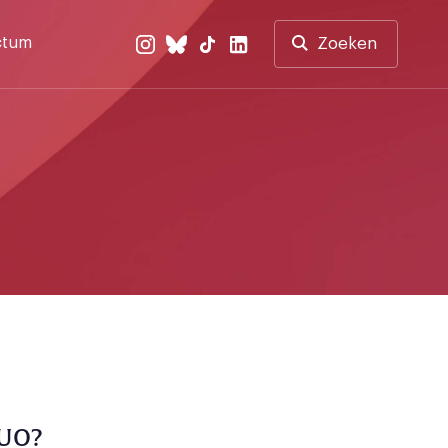
ctum
Zoeken
DUO?