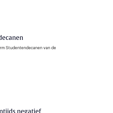
 decanen
atform Studentendecanen van de
ntijds negatief