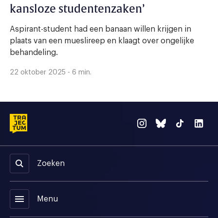
kansloze studentenzaken’
Aspirant-student had een banaan willen krijgen in
plaats van een mueslireep en klaagt over ongelijke
behandeling.
22 oktober 2025 - 6 min.
Zoeken
menu
Menu