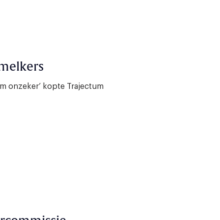
smelkers
am onzeker’ kopte Trajectum