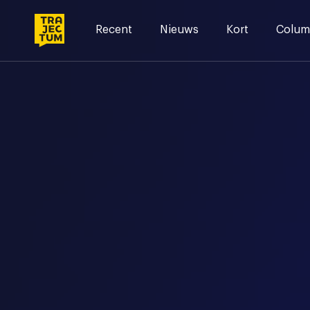
Skip
to
Recent
Nieuws
Kort
Colum
content