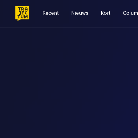
Skip
to
Recent
Nieuws
Kort
Colum
content