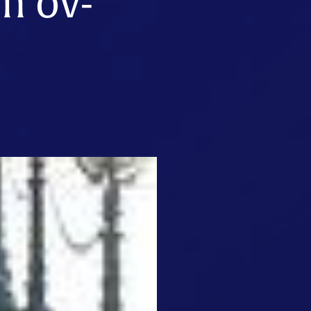
n ov-