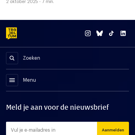
2 oktober 2025 - 7 min.
Zoeken
menu
Menu
Meld je aan voor de nieuwsbrief
Aanmelden