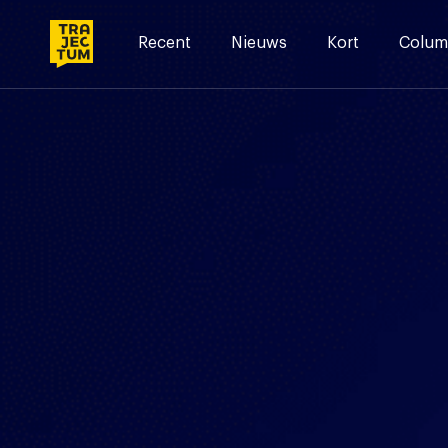
Skip
to
Recent
Nieuws
Kort
Colum
content