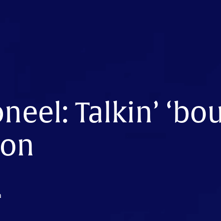
neel: Talkin’ ‘bo
ion
n