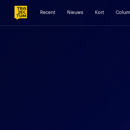
Skip
to
Recent
Nieuws
Kort
Colum
content