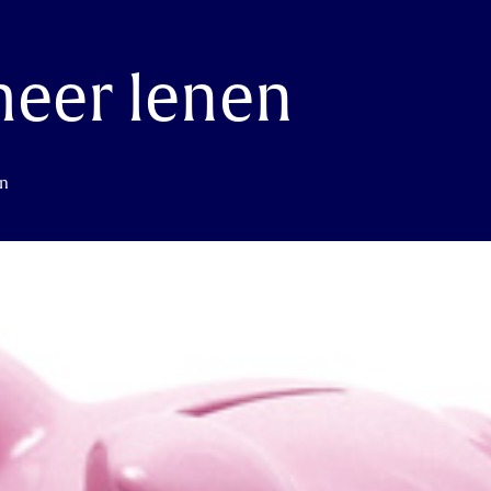
meer lenen
in