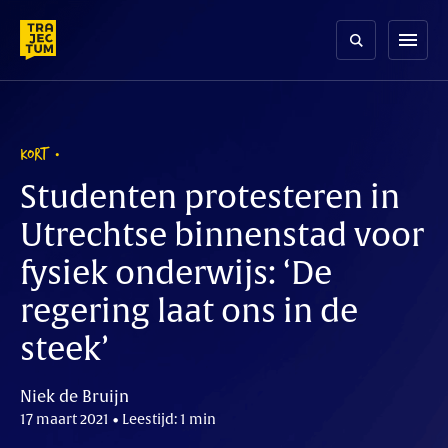
Skip
to
menu
content
KORT
Studenten protesteren in
Utrechtse binnenstad voor
fysiek onderwijs: ‘De
regering laat ons in de
steek’
Niek de Bruijn
17 maart 2021 • Leestijd: 1 min