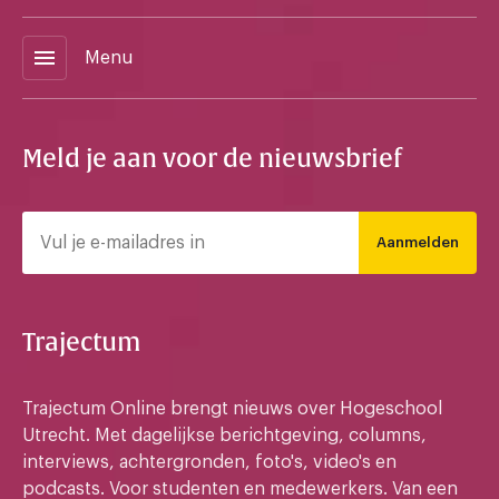
menu
Menu
Meld je aan voor de nieuwsbrief
Aanmelden
Trajectum
Trajectum Online brengt nieuws over Hogeschool
Utrecht. Met dagelijkse berichtgeving, columns,
interviews, achtergronden, foto's, video's en
podcasts. Voor studenten en medewerkers. Van een