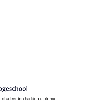
ogeschool
t afstudeerden hadden diploma